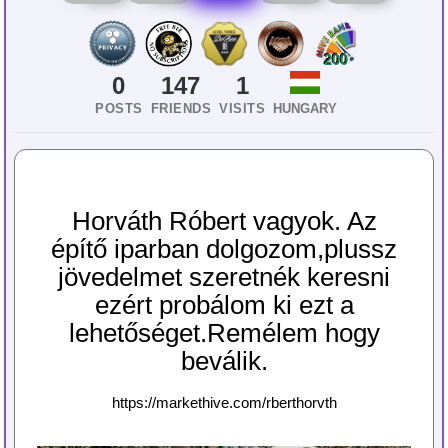
200
0
147
1
POSTS
FRIENDS
VISITS
HUNGARY
Horváth Róbert vagyok. Az
építő iparban dolgozom,plussz
jövedelmet szeretnék keresni
ezért probálom ki ezt a
lehetőséget.Remélem hogy
beválik.
https://markethive.com/rberthorvth