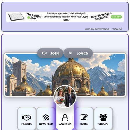
View All
Ads by Markethive -
JOIN
LOG IN
FRIENDS
NEWS FEED
BLOGS
GROUPS
ABOUT ME